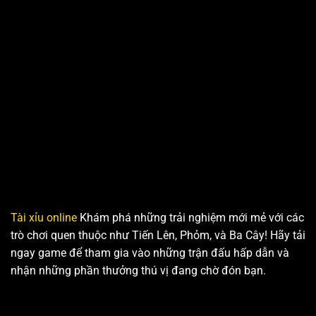
Tài xỉu online
Khám phá những trải nghiệm mới mẻ với các
trò chơi quen thuộc như Tiến Lên, Phỏm, và Ba Cây! Hãy tải
ngay game để tham gia vào những trận đấu hấp dẫn và
nhận những phần thưởng thú vị đang chờ đón bạn.