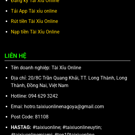
Đăng ký Tài Xỉu Online
Tải App Tài xỉu online
Rút tiền Tài Xỉu Online
Nạp tiền Tài Xỉu Online
LIÊN HỆ
Tên doanh nghiệp: Tài Xỉu Online
Địa chỉ:
20/8C Trần Quang Khải, TT. Long Thành, Long
Thành, Đồng Nai, Việt Nam
Hotline: 094 629 3242
Emai:
hotro.taixiuonlinenagoya@gmail.com
Post Code: 81108
HASTAG:
#taixiuonline; #taixiuonlineuytin;
#taixiuonlinemiami; #top10taixiuonline