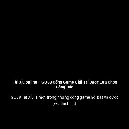
Tài xỉu online – GO88 Cổng Game Giải Trí Được Lựa Chọn
Đông Đảo
GO88 Tài Xỉu là một trong những cổng game nổi bật và được
yêu thích [...]