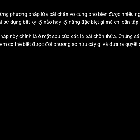
hững phương pháp lừa bài chắn vô cùng phổ biến được nhiều n
 sử dụng bất kỳ kỹ xảo hay kỹ năng đặc biệt gì mà chỉ cần tập t
háp này chính là ở mặt sau của các lá bài chắn thửa. Chúng 
h em có thể biết được đối phương sở hữu cây gì và đưa ra quyết đ