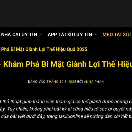
NHÀ CÁI UY TÍN
APP TÀI XỈU UY TÍN
MẸO TÀI XỈU
 Phá Bí Mật Giành Lợi Thế Hiệu Quả 2025
– Khám Phá Bí Mật Giành Lợi Thế Hiệ
ĐĂNG VÀO
THÁNG 10 8, 2025
BỞI
ANNA PHAN
 thủ thuật giúp thành viên tham gia có thể giành được những c
ày. Tuy nhiên, không phải bất kỳ ai cũng hiểu rõ các bí quyết n
g của bài viết dưới đây, trang taixiuonline sẽ hướng dẫn chi tiết 