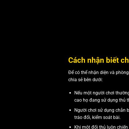
Cách nhận biết ch
Để có thể nhận diện và phòng 
chia sẻ bên dưới:
Nếu một người chơi thường
cao họ đang sử dụng thủ t
Người chơi sử dụng chắn b
tráo đổi, kiểm soát bài.
Khi một đối thủ luôn chiến