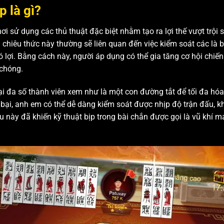
 là gì?
i sử dụng các thủ thuật đặc biệt nhằm tạo ra lợi thế vượt trội s
g chiêu thức này thường sẽ liên quan đến việc kiểm soát các là 
 lợi. Bằng cách này, người áp dụng có thể gia tăng cơ hội chiế
chóng.
đại đa số thành viên xem như là một con đường tắt để tối đa hó
 bại, anh em có thể dễ dàng kiểm soát được nhịp độ trận đấu, k
u này đã khiến kỹ thuật bịp trong bài chắn được gọi là vũ khí ma