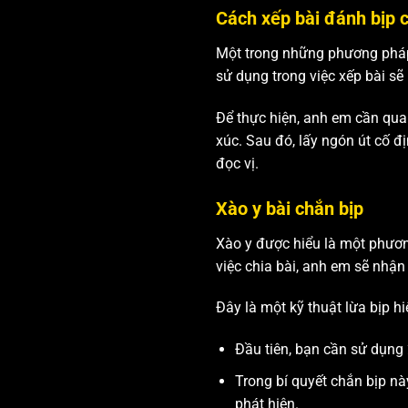
Cách xếp bài đánh bịp 
Một trong những phương pháp
sử dụng trong việc xếp bài s
Để thực hiện, anh em cần qua
xúc. Sau đó, lấy ngón út cố đ
đọc vị.
Xào y bài chắn bịp
Xào y được hiểu là một phương
việc chia bài, anh em sẽ nhậ
Đây là một kỹ thuật lừa bịp 
Đầu tiên, bạn cần sử dụng 
Trong bí quyết chắn bịp này
phát hiện.