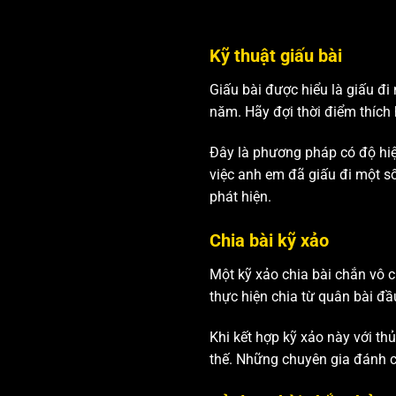
Kỹ thuật giấu bài
Giấu bài được hiểu là giấu đi
năm. Hãy đợi thời điểm thích 
Đây là phương pháp có độ hiệ
việc anh em đã giấu đi một s
phát hiện.
Chia bài kỹ xảo
Một kỹ xảo chia bài chắn vô cù
thực hiện chia từ quân bài đầ
Khi kết hợp kỹ xảo này với th
thế. Những chuyên gia đánh ch