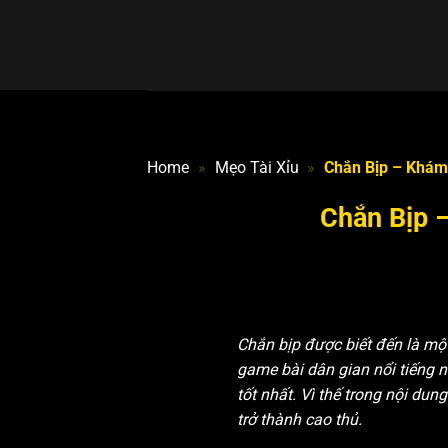
Bỏ
qua
nội
dung
Home
»
Mẹo Tài Xỉu
»
Chắn Bịp – Khám
Chắn Bịp 
Chắn bịp được biết đến là một
game bài dân gian nổi tiếng n
tốt nhất. Vì thế trong nội dun
trở thành cao thủ.