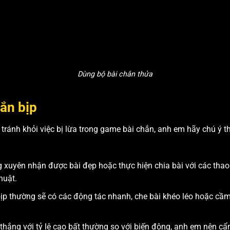
Dùng bộ bài chắn thửa
ắn bịp
tránh khỏi việc bị lừa trong game bài chắn, anh em hãy chú ý 
 xuyên nhận được bài đẹp hoặc thực hiện chia bài với các thao
huật.
ịp thường sẽ có các động tác nhanh, che bài khéo léo hoặc c
 thắng với tỷ lệ cao bất thường so với biến động, anh em nên cẩn