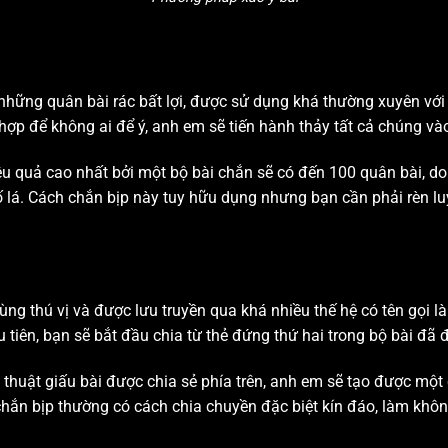
 những quân bài rác bất lợi, được sử dụng khá thường xuyên với
hợp để không ai để ý, anh em sẽ tiến hành thảy tất cả chúng và
u quả cao nhất bởi một bộ bài chắn sẽ có đến 100 quân bài, do
ố lá. Cách chắn bịp này tuy hữu dụng nhưng bạn cần phải rèn l
ng thú vị và được lưu truyền qua khá nhiều thế hệ có tên gọi là 
u tiên, bạn sẽ bắt đầu chia từ thẻ đứng thứ hai trong bộ bài đã 
ủ thuật giấu bài được chia sẻ phía trên, anh em sẽ tạo được một 
ắn bịp thường có cách chia chuyền đặc biệt kín đáo, làm không 