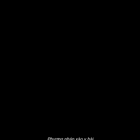
Phương pháp xào y bài