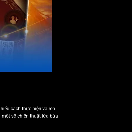
 hiểu cách thực hiện và rèn
 một số chiến thuật lừa bừa