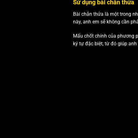
Sử dụng bài chắn thửa
Bài chắn thửa là một trong n
này, anh em sẽ không cần phải
Mấu chốt chính của phương p
ký tự đặc biệt, từ đó giúp an