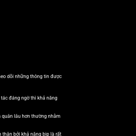
theo dõi những thông tin được
 tác đáng ngờ thì khả năng
ầm quân lâu hơn thường nhằm
 thận bởi khả năng bịp là rất